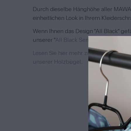
Durch dieselbe Hänghöhe aller MAWA 
einheitlichen Look in Ihrem Kleiderschr
Wenn Ihnen das Design "All Black" gefä
unserer "
All Black Serie
".
Lesen Sie hier mehr zum Thema MAWA &
unserer Holzbügel.