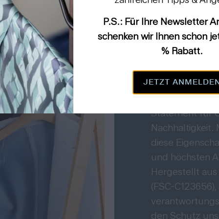
P.S.: Für Ihre Newsletter
schenken wir Ihnen schon jet
Nachhal
% Rabatt.
Kleider
JETZT ANMELDE
Holz ist mehr als
Statement für Q
Nachhaltigkeit
diese Eigensch
und höchsten An
Hergestellt aus
(FSC-C123656), 
verantwortungs
den Schutz uns