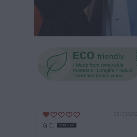
26/03/20
G.C.