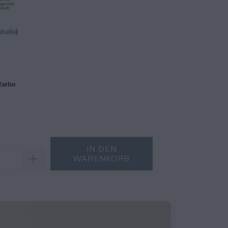
belle
)
farbe
IN DEN
WARENKORB