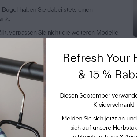
Bügel haben Sie dabei stets einen
ank.
llt, verpassen Sie nicht die weiteren Modelle
Refresh Your
 Nachhaltigkeit sowie zur Zertifizierung
& 15 % Rab
Herstellerinformationen
Diesen September verwandel
MAWA GmbH
Kleiderschrank!
Hohenwarterstraße 100
85276 Pfaffenhofen
Melden Sie sich jetzt an und
info@kleiderbuegel-kaufen.de
sich auf unsere Herbstak
08441 800 203
zahlreichen Tipps & Ang