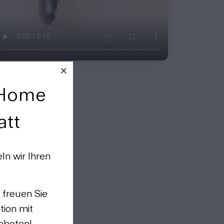
 Home
att
n wir Ihren
 freuen Sie
tion mit
eboten!